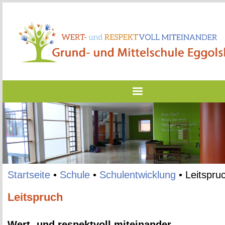
Start­sei­te
•
Schu­le
•
Schul­ent­wick­lung
•
Leit­spru
Leitspruch
Wert- und re­spekt­voll mit­ein­an­der