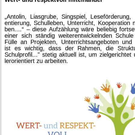
„An­to­lin, Li­as­gru­be, Sing­spiel, Le­se­för­de­rung, 
en­tie­rung, Schul­le­ben, Un­ter­richt, Ko­ope­ra­ti­on 
ben....“ – diese Auf­zäh­lung wäre be­lie­big fort­se
einer sich stän­dig wei­ter­ent­wi­ckeln­den Schu­l
Fülle an Pro­jek­ten, Un­ter­richts­an­ge­bo­ten und
ist es wich­tig, dass der Rah­men, die Struk­t
Schul­pro­fil..." ste­tig ak­tu­ell ist, um ziel­ge­rich­t
ler­ori­en­tiert zu ar­bei­ten.