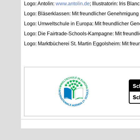
Logo: An­to­lin:
www.​antolin.​de
; Il­lus­tra­to­rin: Iris 
Logo: Blä­ser­klas­sen: Mit freund­li­cher Ge­neh­mi­gun
Logo: Um­welt­schu­le in Eu­ro­pa: Mit freund­li­cher Ge
Logo: Die Fair­tra­de-Schools-Kam­pa­gne: Mit freund­l
Logo: Markt­bü­che­rei St. Mar­tin Eg­gols­heim: Mit fre