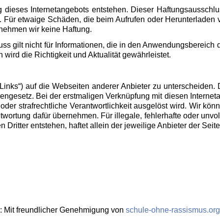
ie­ses In­ter­net­an­ge­bots ent­ste­hen. Die­ser Haf­tungs­aus­sch
nd. Für et­wai­ge Schä­den, die beim Auf­ru­fen oder Her­un­ter­la­den
­neh­men wir keine Haf­tung.
uss gilt nicht für In­for­ma­tio­nen, die in den An­wen­dungs­be­reich de
rd die Rich­tig­keit und Ak­tua­li­tät ge­währ­leis­tet.
„Links“) auf die Web­sei­ten an­de­rer An­bie­ter zu un­ter­schei­den
en­ge­setz. Bei der erst­ma­li­gen Ver­knüp­fung mit die­sen In­ter­net­
e oder straf­recht­li­che Ver­ant­wort­lich­keit aus­ge­löst wird. Wir k
r­tung dafür über­neh­men. Für il­le­ga­le, feh­ler­haf­te oder un­voll­
rit­ter ent­ste­hen, haf­tet al­lein der je­wei­li­ge An­bie­ter der Seite
: Mit freund­li­cher Ge­neh­mi­gung von
schule-ohne-rassismus.​or