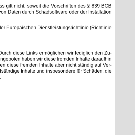
luss gilt nicht, so­weit die Vor­schrif­ten des § 839 BGB
 von Daten durch Schad­soft­ware oder der In­stal­la­ti­on
r Eu­ro­päi­schen Dienst­leis­tungs­richt­li­nie (Richt­li­nie
. Durch diese Links er­mög­li­chen wir le­dig­lich den Zu­
an­ge­bo­ten haben wir diese frem­den In­hal­te dar­auf­hin
ön­nen diese frem­den In­hal­te aber nicht stän­dig auf Ver­
stän­di­ge In­hal­te und ins­be­son­de­re für Schä­den, die
.
g