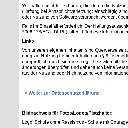
Wir haf­ten nicht für Schä­den, die durch die Nut­zung d
(Haf­tung bei Amts­pflicht­ver­let­zung) ein­schlä­gig si
oder Nut­zung von Soft­ware ver­ur­sacht wer­den, über
Falls im Ein­zel­fall er­for­der­lich: Der Haf­tungs­aus­schl
2006/123/EG – DLRL) fal­len. Für diese In­for­ma­tio­nen wi
Links
Von un­se­ren ei­ge­nen In­hal­ten sind Quer­ver­wei­se (
gang zur Nut­zung frem­der In­hal­te nach § 8 Te­le­me­di­
über­prüft, ob durch sie eine mög­li­che zi­vil­recht­li­ch
än­de­run­gen über­prü­fen und daher auch keine Ver­ant­wo
aus der Nut­zung oder Nicht­nut­zung von In­for­ma­tio­nen D
Wei­ter zur Da­ten­schutz­er­klä­rung
Bild­nach­weis für Fotos/Logos/Platz­hal­ter:
Logo: Schu­le ohne Ras­sis­mus - Schu­le mit Cou­ra­ge