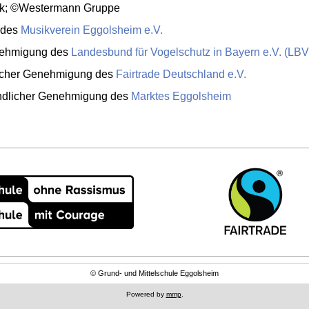
Blanck; ©Wes­ter­mann Grup­pe
g des
Mu­sik­ver­ein Eg­gols­heim e.V.
­neh­mi­gung des
Lan­des­bund für Vo­gel­schutz in Bay­ern e.V. (LBV
i­cher Ge­neh­mi­gung des
Fair­tra­de Deutsch­land e.V.
und­li­cher Ge­neh­mi­gung des
Mark­tes Eg­gols­heim
© Grund- und Mittelschule Eggolsheim
Powered by
mmp
.