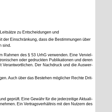
 Leit­sät­ze zu Ent­schei­dun­gen und
d, mit der Ein­schrän­kung, dass die Be­stim­mun­gen über
n sind.
auch im Rah­men des § 53 UrhG ver­wen­den. Eine Ver­viel­
­tro­ni­schen oder ge­druck­ten Pu­bli­ka­tio­nen und deren
n­halt Ver­ant­wort­li­chen. Der Nach­druck und die Aus­wer­
lie­gen. Auch über das Be­ste­hen mög­li­cher Rech­te Drit­
und ge­prüft. Eine Ge­währ für die je­der­zei­ti­ge Ak­tua­li­
über­neh­men. Ein Ver­trags­ver­hält­nis mit den Nut­zern des