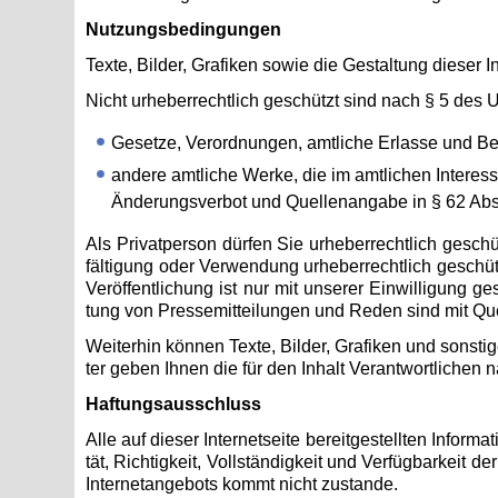
Nut­zungs­be­din­gun­gen
Texte, Bil­der, Gra­fi­ken sowie die Ge­stal­tung die­ser In
Nicht ur­he­ber­recht­lich ge­schützt sind nach § 5 des U
Ge­set­ze, Ver­ord­nun­gen, amt­li­che Er­las­se und 
an­de­re amt­li­che Werke, die im amt­li­chen In­ter­e
Än­de­rungs­ver­bot und Quel­len­an­ga­be in § 62 A
Als Pri­vat­per­son dür­fen Sie ur­he­ber­recht­lich ge­
fäl­ti­gung oder Ver­wen­dung ur­he­ber­recht­lich ge­schü
Ver­öf­fent­li­chung ist nur mit un­se­rer Ein­wil­li­gung 
tung von Pres­se­mit­tei­lun­gen und Reden sind mit Quel­l
Wei­ter­hin kön­nen Texte, Bil­der, Gra­fi­ken und sons­ti
ter geben Ihnen die für den In­halt Ver­ant­wort­li­chen nä
Haf­tungs­aus­schluss
Alle auf die­ser In­ter­net­sei­te be­reit­ge­stell­ten In­fo
tät, Rich­tig­keit, Voll­stän­dig­keit und Ver­füg­bar­keit 
In­ter­net­an­ge­bots kommt nicht zu­stan­de.