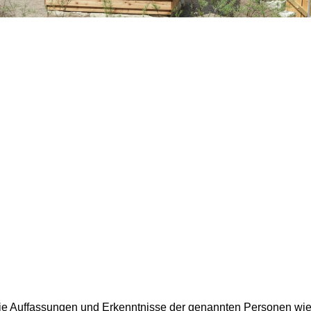
die Auf­fas­sun­gen und Er­kennt­nis­se der ge­nann­ten Per­so­nen wie