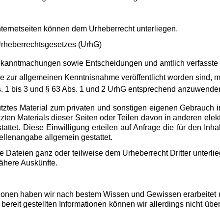
­ter­net­sei­ten kön­nen dem Ur­he­ber­recht un­ter­lie­gen.
r­he­ber­rechts­ge­set­zes (UrhG)
Be­kannt­ma­chun­gen sowie Ent­schei­dun­gen und amt­lich ver­fass­te
s­se zur all­ge­mei­nen Kennt­nis­nah­me ver­öf­fent­licht wor­den sin
bs. 1 bis 3 und § 63 Abs. 1 und 2 UrhG ent­spre­chend an­zu­wen­de
schütz­tes Ma­te­ri­al zum pri­va­ten und sons­ti­gen ei­ge­nen Ge­br
tz­ten Ma­te­ri­als die­ser Sei­ten oder Tei­len davon in an­de­ren elek
ge­stat­tet. Diese Ein­wil­li­gung er­tei­len auf An­fra­ge die für den I
en­an­ga­be all­ge­mein ge­stat­tet.
­ge Da­tei­en ganz oder teil­wei­se dem Ur­he­ber­recht Drit­ter un­ter­
­he­re Aus­künf­te.
r­ma­tio­nen haben wir nach bes­tem Wis­sen und Ge­wis­sen er­ar­bei­tet 
der be­reit ge­stell­ten In­for­ma­tio­nen kön­nen wir al­ler­dings nicht 