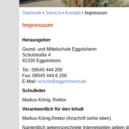
Start­sei­te
•
Ser­vice
•
Kon­takt
•
Im­pres­sum
Impressum
Her­aus­ge­ber
Grund- und Mit­tel­schu­le Eg­gols­heim
Schul­stra­ße 4
91330 Eg­gols­heim
Tel.: 09545 444 200
Fax: 09545 444 6 200
E-Mail:
schule@​eggolsheim.​de
Schul­lei­ter
Mar­kus König, Rek­tor
Ver­ant­wort­lich für den In­halt
Mar­kus König,Rek­tor (An­schrift siehe oben)
Na­ment­lich ge­kenn­zeich­ne­te In­ter­net­sei­ten geben 