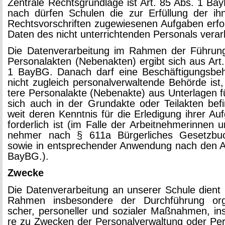
Zen­tra­le Rechts­grund­la­ge ist Art. 85 Abs. 1 Ba
nach dür­fen Schu­len die zur Er­fül­lung der i
Rechts­vor­schrif­ten zu­ge­wie­se­nen Auf­ga­ben er­for
Daten des nicht un­ter­rich­ten­den Per­so­nals ver­ar­
Die Da­ten­ver­ar­bei­tung im Rah­men der Füh­rung
Per­so­nal­ak­ten (Ne­ben­ak­ten) er­gibt sich aus Ar
1 BayBG. Da­nach darf eine Be­schäf­ti­gungs­be­h
nicht zu­gleich per­so­nal­ver­wal­ten­de Be­hör­de ist
te­re Per­so­nal­ak­te (Ne­ben­ak­te) aus Un­ter­la­gen 
sich auch in der Grund­ak­te oder Teil­ak­ten be­f
weit deren Kennt­nis für die Er­le­di­gung ihrer Auf
for­der­lich ist (im Falle der Ar­beit­neh­me­rin­nen u
neh­mer nach § 611a Bür­ger­li­ches Ge­setz­b
sowie in ent­spre­chen­der An­wen­dung nach den Ar
BayBG.).
Zwe­cke
Die Da­ten­ver­ar­bei­tung an un­se­rer Schu­le dient
Rah­men ins­be­son­de­re der Durch­füh­rung or­ga­n
scher, per­so­nel­ler und so­zia­ler Maß­nah­men, ins
re zu Zwe­cken der Per­so­nal­ver­wal­tung oder Per­s