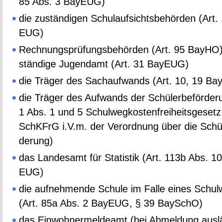
85 Abs. 3 Ba­y­EUG)
die zu­stän­di­gen Schul­auf­sichts­be­hör­den (Art.
EUG)
Rech­nungs­prü­fungs­be­hör­den (Art. 95 BayHO
stän­di­ge Ju­gend­amt (Art. 31 Ba­y­EUG)
die Trä­ger des Sach­auf­wands (Art. 10, 19 Ba
die Trä­ger des Auf­wands der Schü­ler­be­för­de­r
1 Abs. 1 und 5 Schul­weg­kos­ten­frei­heits­ge­setz
SchKFrG i.V.m. der Ver­ord­nung über die Schü­le
de­rung)
das Lan­des­amt für Sta­tis­tik (Art. 113b Abs. 10
EUG)
die auf­neh­men­de Schu­le im Falle eines Schul­
(Art. 85a Abs. 2 Ba­y­EUG, § 39 Bay­SchO)
das Ein­woh­ner­mel­de­amt (bei Ab­mel­dung aus­lä