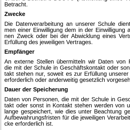
Be­tracht.
Zwe­cke
Die Da­ten­ver­ar­bei­tung an un­se­rer Schu­le di
men einer Ein­wil­li­gung dem in der Ein­wil­li­gung a
nen Zweck oder bei der Ab­wick­lung eines Ver­t
Er­fül­lung des je­wei­li­gen Ver­tra­ges.
Emp­fän­ger
An ex­ter­ne Stel­len über­mit­teln wir Daten von 
die mit der Schu­le in Ge­schäfts­kon­takt oder so
takt ste­hen nur, so­weit es zur Er­fül­lung un­se­rer
er­for­der­lich oder an­der­wei­tig ge­setz­lich vor­ge­se­
Dauer der Spei­che­rung
Daten von Per­so­nen, die mit der Schu­le in Ge­sc
takt oder sonst in Kon­takt ste­hen wer­den von 
lange ge­spei­chert, wie dies unter Be­ach­tung ge­s
Auf­be­wah­rungs­fris­ten für die je­wei­li­gen Ver­ar­be
cke er­for­der­lich ist.