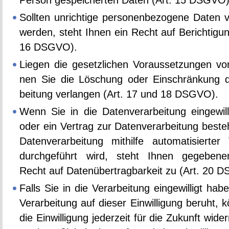
Per­son ge­spei­cher­ten Daten (Art. 15 DSGVO)
Soll­ten un­rich­ti­ge per­so­nen­be­zo­ge­ne Daten ve
wer­den, steht Ihnen ein Recht auf Be­rich­ti­gu
16 DSGVO).
Lie­gen die ge­setz­li­chen Vor­aus­set­zun­gen v
nen Sie die Lö­schung oder Ein­schrän­kung d
bei­tung ver­lan­gen (Art. 17 und 18 DSGVO).
Wenn Sie in die Da­ten­ver­ar­bei­tung ein­ge­wil
oder ein Ver­trag zur Da­ten­ver­ar­bei­tung be­st
Da­ten­ver­ar­bei­tung mit­hil­fe au­to­ma­ti­sier­ter
durch­ge­führt wird, steht Ihnen ge­ge­be­nen
Recht auf Da­ten­über­trag­bar­keit zu (Art. 20
Falls Sie in die Ver­ar­bei­tung ein­ge­wil­ligt ha
Ver­ar­bei­tung auf die­ser Ein­wil­li­gung be­ruht,
die Ein­wil­li­gung je­der­zeit für die Zu­kunft wi­der