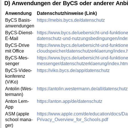
D) An­wen­dun­gen der ByCS oder an­de­rer An­bi
An­wen­dung
Da­ten­schutz­hin­wei­se (Link)
ByCS Ba­sis­
https://​mebis.​bycs.​de/​datenschutz
an­wen­dun­gen
ByCS-Dienst-
https://​www.​bycs.​de/​uebersicht-und-funktionen
E-Mail
datenschutz-und-nutzungsbedingungen/​index
ByCS-Dri­ve
https://​www.​bycs.​de/​uebersicht-und-funktione
mit Of­fice
cloudspeicher/​datenschutzerklaerung/​index.​
ByCS-Mes­
https://​www.​bycs.​de/​uebersicht-und-funktione
sen­ger
messenger/​datenschutzerklaerung/​index.​htm
ByCS-Vi­deo­
https://​viko.​bycs.​de/​app/​datenschutz
kon­fe­renz
(ViKo)
An­to­lin (Wes­
https://​antolin.​westermann.​de/​all/​datenschutz.
ter­mann)
Anton Lern-
https://​anton.​app/​de/​datenschutz
App
ASM (apple
https://​www.​apple.​com/​de/​education/​docs/​Da
school ma­na­
Privacy_​Overview_​for_​Schools.​pdf
ger)