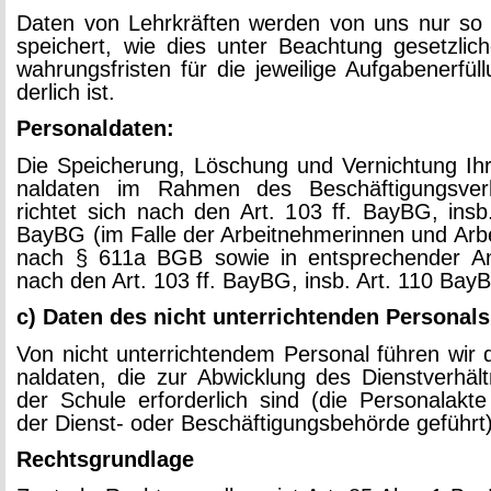
Daten von Lehr­kräf­ten wer­den von uns nur so
spei­chert, wie dies unter Be­ach­tung ge­setz­li­c
wah­rungs­fris­ten für die je­wei­li­ge Auf­ga­ben­er­fül­
der­lich ist.
Per­so­nal­da­ten:
Die Spei­che­rung, Lö­schung und Ver­nich­tung Ihr
nal­da­ten im Rah­men des Be­schäf­ti­gungs­ver­hä
rich­tet sich nach den Art. 103 ff. BayBG, insb
BayBG (im Falle der Ar­beit­neh­me­rin­nen und Ar­b
nach § 611a BGB sowie in ent­spre­chen­der An
nach den Art. 103 ff. BayBG, insb. Art. 110 Bay
c) Daten des nicht un­ter­rich­ten­den Per­so­nals
Von nicht un­ter­rich­ten­dem Per­so­nal füh­ren wir 
nal­da­ten, die zur Ab­wick­lung des Dienst­ver­hält
der Schu­le er­for­der­lich sind (die Per­so­nal­ak­
der Dienst- oder Be­schäf­ti­gungs­be­hör­de ge­führt
Rechts­grund­la­ge