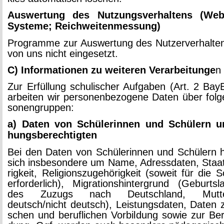
Aus­wer­tung des Nut­zungs­ver­hal­tens (Web­
Sys­te­me; Reich­wei­ten­mes­sung)
Pro­gram­me zur Aus­wer­tung des Nut­zer­ver­hal­t
von uns nicht ein­ge­setzt.
C) In­for­ma­tio­nen zu wei­te­ren Ver­ar­bei­tun­ge
n
Zur Er­fül­lung schu­li­scher Auf­ga­ben (Art. 2 Ba­
ar­bei­ten wir per­so­nen­be­zo­ge­ne Daten über fol­
so­nen­grup­pen:
a) Daten von Schü­le­rin­nen und Schü­lern un
hungs­be­rech­tig­ten
Bei den Daten von Schü­le­rin­nen und Schü­lern h
sich ins­be­son­de­re um Name, Adress­da­ten, Staat
rig­keit, Re­li­gi­ons­zu­ge­hö­rig­keit (so­weit für die S
er­for­der­lich), Mi­gra­ti­ons­hin­ter­grund (Ge­burts
des Zu­zugs nach Deutsch­land, Mut­ter­
deutsch/nicht deutsch), Leis­tungs­da­ten, Daten z
schen und be­ruf­li­chen Vor­bil­dung sowie zur Be­ru