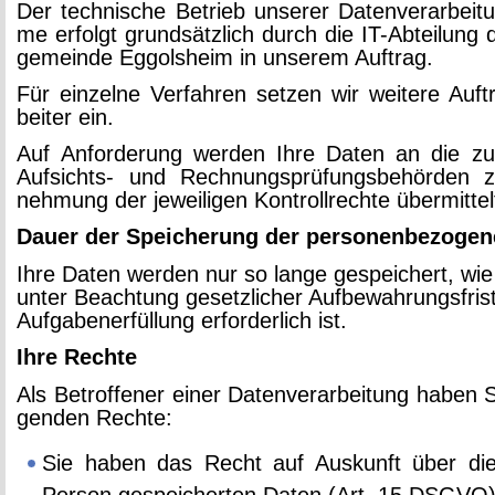
Der tech­ni­sche Be­trieb un­se­rer Da­ten­ver­ar­bei­t
me er­folgt grund­sätz­lich durch die IT-Ab­tei­lung
ge­mein­de Eg­gols­heim in un­se­rem Auf­trag.
Für ein­zel­ne Ver­fah­ren set­zen wir wei­te­re Auf­tr
bei­ter ein.
Auf An­for­de­rung wer­den Ihre Daten an die zu­s
Auf­sichts- und Rech­nungs­prü­fungs­be­hör­den
neh­mung der je­wei­li­gen Kon­troll­rech­te über­mit­tel
Dauer der Spei­che­rung der per­so­nen­be­zo­ge
Ihre Daten wer­den nur so lange ge­spei­chert, wie
unter Be­ach­tung ge­setz­li­cher Auf­be­wah­rungs­fris
Auf­ga­ben­er­fül­lung er­for­der­lich ist.
Ihre Rech­te
Als Be­trof­fe­ner einer Da­ten­ver­ar­bei­tung haben S
gen­den Rech­te:
Sie haben das Recht auf Aus­kunft über die