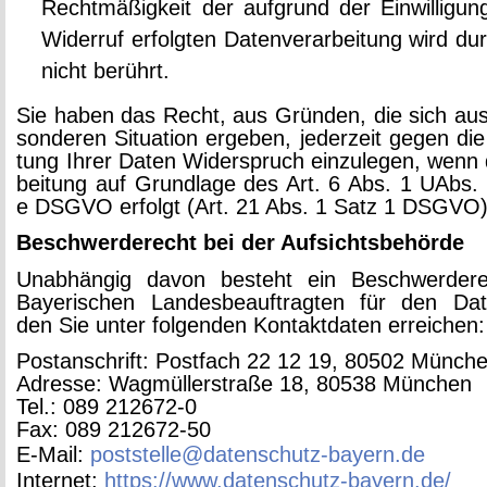
Recht­mä­ßig­keit der auf­grund der Ein­wil­li­g
Wi­der­ruf er­folg­ten Da­ten­ver­ar­bei­tung wird d
nicht be­rührt.
Sie haben das Recht, aus Grün­den, die sich aus
son­de­ren Si­tua­ti­on er­ge­ben, je­der­zeit gegen die
tung Ihrer Daten Wi­der­spruch ein­zu­le­gen, wenn 
bei­tung auf Grund­la­ge des Art. 6 Abs. 1 UAbs.
e DSGVO er­folgt (Art. 21 Abs. 1 Satz 1 DSGVO)
Be­schwer­de­recht bei der Auf­sichts­be­hör­de
Un­ab­hän­gig davon be­steht ein Be­schwer­de­
Baye­ri­schen Lan­des­be­auf­trag­ten für den Da­t
den Sie unter fol­gen­den Kon­takt­da­ten er­rei­chen:
Post­an­schrift: Post­fach 22 12 19, 80502 Mün­ch
Adres­se: Wag­mül­ler­stra­ße 18, 80538 Mün­chen
Tel.: 089 212672-0
Fax: 089 212672-50
E-Mail:
poststelle@​datenschutz-bayern.​de
In­ter­net:
https://​www.​datenschutz-bayern.​de/​