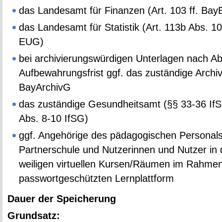
das Lan­des­amt für Fi­nan­zen (Art. 103 ff. Ba
das Lan­des­amt für Sta­tis­tik (Art. 113b Abs. 10
EUG)
bei ar­chi­vie­rungs­wür­di­gen Un­ter­la­gen nach Ab
Auf­be­wah­rungs­frist ggf. das zu­stän­di­ge Ar­ch
Ba­y­Ar­chivG
das zu­stän­di­ge Ge­sund­heits­amt (§§ 33-36 If
Abs. 8-10 IfSG)
ggf. An­ge­hö­ri­ge des päd­ago­gi­schen Per­so­nal
Part­ner­schu­le und Nut­ze­rin­nen und Nut­zer in
wei­li­gen vir­tu­el­len Kur­sen/Räu­men im Rah­me
pass­wort­ge­schütz­ten Lern­platt­form
Dauer der Spei­che­rung
Grund­satz: