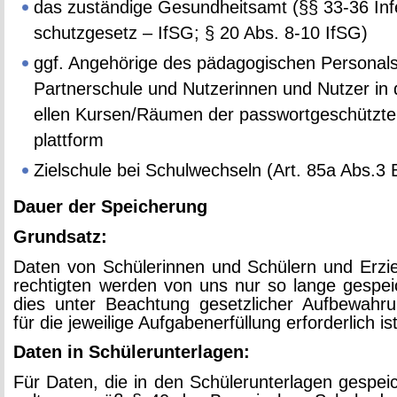
das zu­stän­di­ge Ge­sund­heits­amt (§§ 33-36 In­fe
schutz­ge­setz – IfSG; § 20 Abs. 8-10 IfSG)
ggf. An­ge­hö­ri­ge des päd­ago­gi­schen Per­so­nal
Part­ner­schu­le und Nut­ze­rin­nen und Nut­zer in 
el­len Kur­sen/Räu­men der pass­wort­ge­schütz­t
platt­form
Ziel­schu­le bei Schul­wech­seln (Art. 85a Abs.3
Dauer der Spei­che­rung
Grund­satz:
Daten von Schü­le­rin­nen und Schü­lern und Er­zie
rech­tig­ten wer­den von uns nur so lange ge­spei­
dies unter Be­ach­tung ge­setz­li­cher Auf­be­wah­run
für die je­wei­li­ge Auf­ga­ben­er­fül­lung er­for­der­lich is
Daten in Schü­ler­un­ter­la­gen:
Für Daten, die in den Schü­ler­un­ter­la­gen ge­spei­