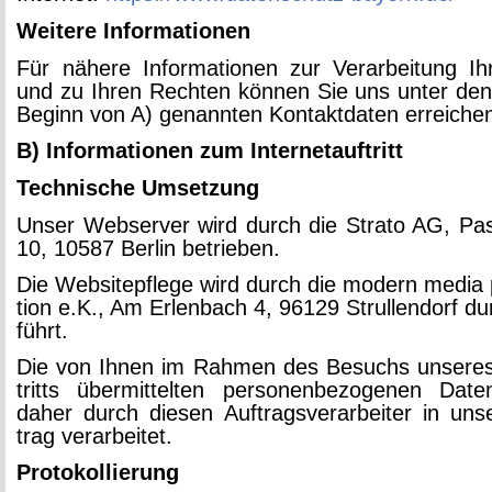
Wei­te­re In­for­ma­tio­nen
Für nä­he­re In­for­ma­tio­nen zur Ver­ar­bei­tung 
und zu Ihren Rech­ten kön­nen Sie uns unter de
Be­ginn von A) ge­nann­ten Kon­takt­da­ten er­rei­che
B) In­for­ma­tio­nen zum In­ter­net­auf­tritt
Tech­ni­sche Um­set­zung
Unser Web­ser­ver wird durch die Stra­to AG, Pas­c
10, 10587 Ber­lin be­trie­ben.
Die Web­site­pfle­ge wird durch die mo­dern media 
tion e.K., Am Er­len­bach 4, 96129 Strul­len­dorf du
führt.
Die von Ihnen im Rah­men des Be­suchs un­se­r
tritts über­mit­tel­ten per­so­nen­be­zo­ge­nen Da
daher durch die­sen Auf­trags­ver­ar­bei­ter in un­
trag ver­ar­bei­tet.
Pro­to­kol­lie­rung