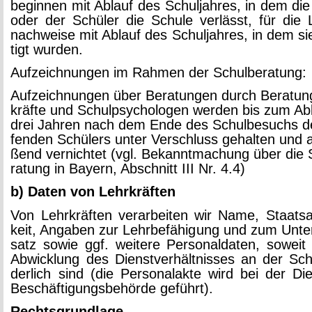
be­gin­nen mit Ab­lauf des Schul­jah­res, in dem die 
oder der Schü­ler die Schu­le ver­lässt, für die L
nach­wei­se mit Ab­lauf des Schul­jah­res, in dem sie
tigt wur­den.
Auf­zeich­nun­gen im Rah­men der Schul­be­ra­tung:
Auf­zeich­nun­gen über Be­ra­tun­gen durch Be­ra­tun
kräf­te und Schul­psy­cho­lo­gen wer­den bis zum Ab
drei Jah­ren nach dem Ende des Schul­be­suchs de
fen­den Schü­lers unter Ver­schluss ge­hal­ten und a
ßend ver­nich­tet (vgl. Be­kannt­ma­chung über die 
ra­tung in Bay­ern, Ab­schnitt III Nr. 4.4)
b) Daten von Lehr­kräf­ten
Von Lehr­kräf­ten ver­ar­bei­ten wir Name, Staats­an
keit, An­ga­ben zur Lehr­be­fä­hi­gung und zum Un­ter­r
satz sowie ggf. wei­te­re Per­so­nal­da­ten, so­wei
Ab­wick­lung des Dienst­ver­hält­nis­ses an der Schu
der­lich sind (die Per­so­nal­ak­te wird bei der D
Be­schäf­ti­gungs­be­hör­de ge­führt).
Rechts­grund­la­ge