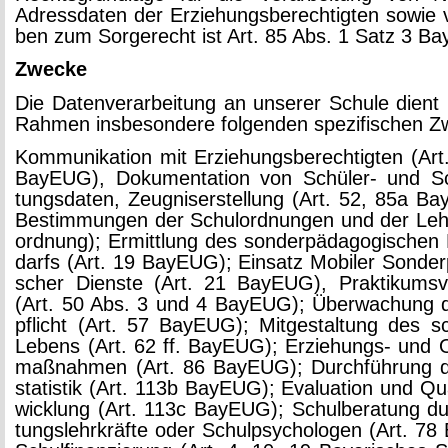
Adress­da­ten der Er­zie­hungs­be­rech­tig­ten sowie
ben zum Sor­ge­recht ist Art. 85 Abs. 1 Satz 3 Ba
Zwe­cke
Die Da­ten­ver­ar­bei­tung an un­se­rer Schu­le dient
Rah­men ins­be­son­de­re fol­gen­den spe­zi­fi­schen 
Kom­mu­ni­ka­ti­on mit Er­zie­hungs­be­rech­tig­ten (Ar
Ba­y­EUG), Do­ku­men­ta­ti­on von Schü­ler- und Sch
tungs­da­ten, Zeug­nis­er­stel­lung (Art. 52, 85a B
Be­stim­mun­gen der Schul­ord­nun­gen und der Leh­
ord­nung); Er­mitt­lung des son­der­päd­ago­gi­schen 
darfs (Art. 19 Ba­y­EUG); Ein­satz Mo­bi­ler Son­der­
scher Diens­te (Art. 21 Ba­y­EUG), Prak­ti­kums­ve
(Art. 50 Abs. 3 und 4 Ba­y­EUG); Über­wa­chung 
pflicht (Art. 57 Ba­y­EUG); Mit­ge­stal­tung des sc
Le­bens (Art. 62 ff. Ba­y­EUG); Er­zie­hungs- und 
maß­nah­men (Art. 86 Ba­y­EUG); Durch­füh­rung 
sta­tis­tik (Art. 113b Ba­y­EUG); Eva­lua­ti­on und Qua­
wick­lung (Art. 113c Ba­y­EUG); Schul­be­ra­tung d
tungs­lehr­kräf­te oder Schul­psy­cho­lo­gen (Art. 78