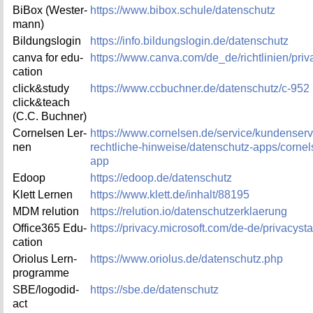
BiBox (Wes­ter­
https://​www.​bibox.​schule/da­ten­schutz
mann)
Bil­dungs­lo­gin
https://​info.​bildungslogin.​de/​datenschutz
canva for edu­
https://​www.​canva.​com/​de_​de/​richtlinien/​pri
ca­ti­on
click&study
https://​www.​ccbuchner.​de/​datenschutz/​c-952
click&teach
(C.C. Buch­ner)
Cor­nel­sen Ler­
https://​www.​cornelsen.​de/​service/​kundenservi
nen
rechtliche-hinweise/​datenschutz-apps/​corne
app
Edoop
https://​edoop.​de/​datenschutz
Klett Ler­nen
https://​www.​klett.​de/​inhalt/​88195
MDM re­lu­ti­on
https://​relution.​io/​datenschutzerklaerung
Of­fice­365 Edu­
https://​privacy.​microsoft.​com/​de-de/​privacys
ca­ti­on
Orio­lus Lern­
https://​www.​oriolus.​de/​datenschutz.​php
pro­gram­me
SBE/lo­go­did­
https://​sbe.​de/​datenschutz
act