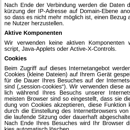
Nach Ende der Ver­bin­dung wer­den die Daten 
kür­zung der IP-Adres­se auf Do­main-Ebe­ne an­ony
so dass es nicht mehr mög­lich ist, einen Bezug au
ne Nut­zer her­zu­stel­len.
Ak­ti­ve Kom­po­nen­ten
Wir ver­wen­den keine ak­ti­ven Kom­po­nen­ten 
script, Ja­va-App­lets oder Ac­tive-X-Con­trols.
Coo­kies
Beim Zu­griff auf die­ses In­ter­net­an­ge­bot wer­
Coo­kies (klei­ne Da­tei­en) auf Ihrem Gerät ge­spei
für die Dauer Ihres Be­su­ches auf der In­ter­net­sei
sind („ses­si­on-coo­kies“). Wir ver­wen­den diese a
lich wäh­rend Ihres Be­suchs un­se­rer In­ter­net­
meis­ten Brow­ser sind so ein­ge­stellt, dass sie d
dung von Coo­kies ak­zep­tie­ren, diese Funk­ti­on
durch die Ein­stel­lung des In­ter­net­brow­sers vo
die lau­fen­de Sit­zung oder dau­er­haft ab­ge­schal­t
Nach Ende Ihres Be­su­ches wird Ihr Brow­ser 
kies au­to­ma­tisch lö­schen.