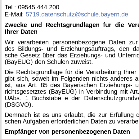
Tel.: 09545 444 200
E-Mail:
5719.​datenschutz@​schule.​bayern.​de
Zwe­cke und Rechts­grund­la­gen für die Ver­a
Ihrer Daten
Wir ver­ar­bei­ten per­so­nen­be­zo­ge­ne Daten zur 
des Bil­dungs- und Er­zie­hungs­auf­trags, den da
sche Ge­setz über das Er­zie­hungs- und Un­ter­ric
(Ba­y­EUG) den Schu­len zu­weist.
Die Rechts­grund­la­ge für die Ver­ar­bei­tung Ihre
gibt sich, so­weit im Fol­gen­den nichts an­de­res a
ist, aus Art. 85 des Baye­ri­schen Er­zie­hungs- u
richts­ge­setz­tes (Ba­y­EUG) in Ver­bin­dung mit Ar
UAbs. 1 Buch­sta­be e der Da­ten­schutz­grund­ve
(DSGVO).
Dem­nach ist es uns er­laubt, die zur Er­fül­lung d
schen Auf­ga­ben er­for­der­li­chen Daten zu ver­ar­bei
Emp­fän­ger von per­so­nen­be­zo­ge­nen Daten