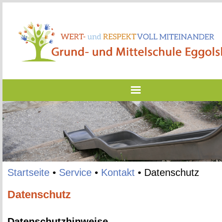
Start­sei­te
•
Ser­vice
•
Kon­takt
•
Da­ten­schutz
Datenschutz
Da­ten­schutz­hin­wei­se