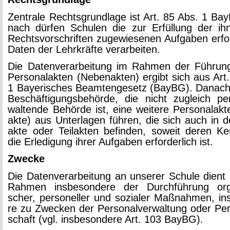
Zen­tra­le Rechts­grund­la­ge ist Art. 85 Abs. 1 Ba
nach dür­fen Schu­len die zur Er­fül­lung der i
Rechts­vor­schrif­ten zu­ge­wie­se­nen Auf­ga­ben er­for
Daten der Lehr­kräf­te ver­ar­bei­ten.
Die Da­ten­ver­ar­bei­tung im Rah­men der Füh­rung
Per­so­nal­ak­ten (Ne­ben­ak­ten) er­gibt sich aus Ar
1 Baye­ri­sches Be­am­ten­ge­setz (BayBG). Da­nach
Be­schäf­ti­gungs­be­hör­de, die nicht zu­gleich per­
wal­ten­de Be­hör­de ist, eine wei­te­re Per­so­nal­ak­
ak­te) aus Un­ter­la­gen füh­ren, die sich auch in
ak­te oder Teil­ak­ten be­fin­den, so­weit deren Ke
die Er­le­di­gung ihrer Auf­ga­ben er­for­der­lich ist.
Zwe­cke
Die Da­ten­ver­ar­bei­tung an un­se­rer Schu­le dient
Rah­men ins­be­son­de­re der Durch­füh­rung or­ga­n
scher, per­so­nel­ler und so­zia­ler Maß­nah­men, ins
re zu Zwe­cken der Per­so­nal­ver­wal­tung oder Per­s
schaft (vgl. ins­be­son­de­re Art. 103 BayBG).