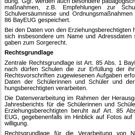
dung. Ggf. wer­den auch be­son­de­re päd­ago­gi­sc
maß­nah­men, z.B. Emp­feh­lun­gen zur Schul­l
Schul­ver­säum­nis­se und Ord­nungs­maß­nah­men
86 Ba­y­EUG ge­spei­chert.
Bei den Daten von den Er­zie­hungs­be­rech­tig­ten 
sich ins­be­son­de­re um Name und Adress­da­ten
ga­ben zum Sor­ge­recht.
Rechts­grund­la­ge
Zen­tra­le Rechts­grund­la­ge ist Art. 85 Abs. 1 Ba
nach dür­fen Schu­len die zur Er­fül­lung der i
Rechts­vor­schrif­ten zu­ge­wie­se­nen Auf­ga­ben er­for
Daten der Schü­le­rin­nen und Schü­ler und der
hungs­be­rech­tig­ten ver­ar­bei­ten.
Die Da­ten­ver­ar­bei­tung im Rah­men der Her­aus­
Jah­res­be­richts für die Schü­le­rin­nen und Schü­
Er­zie­hungs­be­rech­tig­ten be­ruht auf Art. 85 A
EUG, ge­ge­be­nen­falls im Hin­blick auf Fotos auf
wil­li­gung.
Rechts­grund­la­ge für die Ver­ar­bei­tung vo