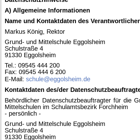
A) All­ge­mei­ne In­for­ma­tio­nen
Name und Kon­takt­da­ten des Ver­ant­wort­li­che
Mar­kus König, Rek­tor
Grund- und Mit­tel­schu­le Eg­gols­heim
Schul­stra­ße 4
91330 Eg­gols­heim
Tel.: 09545 444 200
Fax: 09545 444 6 200
E-Mail:
schule@​eggolsheim.​de
Kon­takt­da­ten des/der Da­ten­schutz­be­auf­trag­t
Be­hörd­li­cher Da­ten­schutz­be­auf­trag­ter für die
Mit­tel­schu­len im Schul­amts­be­zirk Forch­heim
- per­sön­lich -
Grund- und Mit­tel­schu­le Eg­gols­heim
Schul­stra­ße 4
91330 Eg­gols­heim