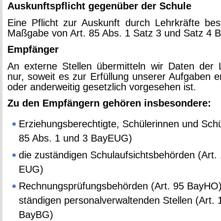
Aus­kunfts­pflicht ge­gen­über der Schu­le
Eine Pflicht zur Aus­kunft durch Lehr­kräf­te be­
Maß­ga­be von Art. 85 Abs. 1 Satz 3 und Satz 4 B
Emp­fän­ger
An ex­ter­ne Stel­len über­mit­teln wir Daten der L
nur, so­weit es zur Er­fül­lung un­se­rer Auf­ga­ben er­
oder an­der­wei­tig ge­setz­lich vor­ge­se­hen ist.
Zu den Emp­fän­gern ge­hö­ren ins­be­son­de­re:
Er­zie­hungs­be­rech­tig­te, Schü­le­rin­nen und Schü
85 Abs. 1 und 3 Ba­y­EUG)
die zu­stän­di­gen Schul­auf­sichts­be­hör­den (Art.
EUG)
Rech­nungs­prü­fungs­be­hör­den (Art. 95 BayHO
stän­di­gen per­so­nal­ver­wal­ten­den Stel­len (Art. 
BayBG)