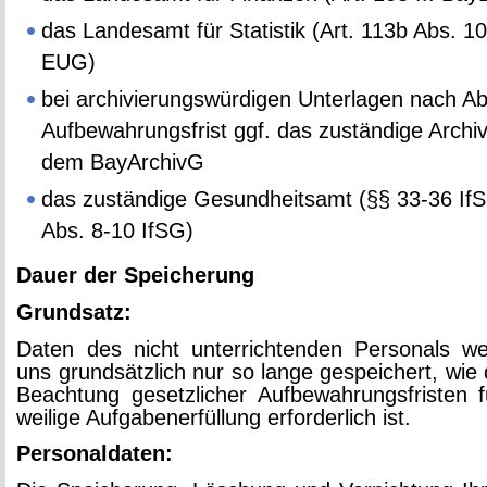
das Lan­des­amt für Sta­tis­tik (Art. 113b Abs. 10
EUG)
bei ar­chi­vie­rungs­wür­di­gen Un­ter­la­gen nach Ab
Auf­be­wah­rungs­frist ggf. das zu­stän­di­ge Ar­ch
dem Ba­y­Ar­chivG
das zu­stän­di­ge Ge­sund­heits­amt (§§ 33-36 If
Abs. 8-10 IfSG)
Dauer der Spei­che­rung
Grund­satz:
Daten des nicht un­ter­rich­ten­den Per­so­nals w
uns grund­sätz­lich nur so lange ge­spei­chert, wie
Be­ach­tung ge­setz­li­cher Auf­be­wah­rungs­fris­ten 
wei­li­ge Auf­ga­ben­er­fül­lung er­for­der­lich ist.
Per­so­nal­da­ten: