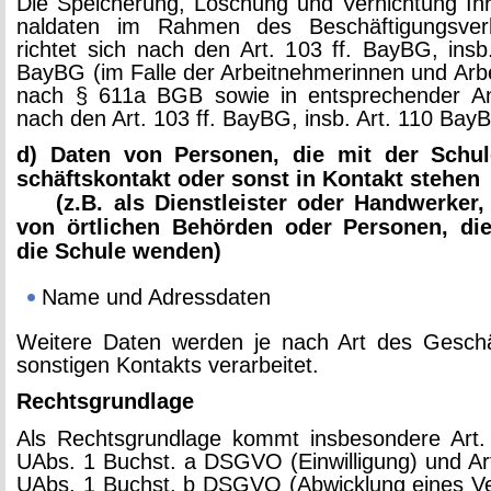
Die Spei­che­rung, Lö­schung und Ver­nich­tung Ihr
nal­da­ten im Rah­men des Be­schäf­ti­gungs­ver­hä
rich­tet sich nach den Art. 103 ff. BayBG, insb
BayBG (im Falle der Ar­beit­neh­me­rin­nen und Ar­b
nach § 611a BGB sowie in ent­spre­chen­der An
nach den Art. 103 ff. BayBG, insb. Art. 110 Bay
d) Daten von Per­so­nen, die mit der Schu­
schäfts­kon­takt oder sonst in Kon­takt ste­hen
(z.B. als Dienst­leis­ter oder Hand­wer­ker, V
von ört­li­chen Be­hör­den oder Per­so­nen, d
die Schu­le wen­den)
Name und Adress­da­ten
Wei­te­re Daten wer­den je nach Art des Ge­sch
sons­ti­gen Kon­takts ver­ar­bei­tet.
Rechts­grund­la­ge
Als Rechts­grund­la­ge kommt ins­be­son­de­re Art
UAbs. 1 Buchst. a DSGVO (Ein­wil­li­gung) und Ar
UAbs. 1 Buchst. b DSGVO (Ab­wick­lung eines Ver