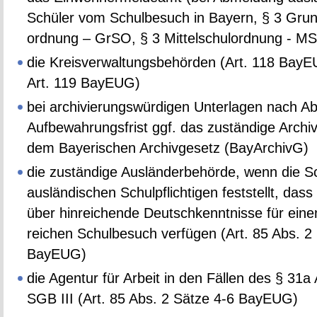
Schü­ler vom Schul­be­such in Bay­ern, § 3 Grun
ord­nung – GrSO, § 3 Mit­tel­schul­ord­nung - M
die Kreis­ver­wal­tungs­be­hör­den (Art. 118 Ba­y
Art. 119 Ba­y­EUG)
bei ar­chi­vie­rungs­wür­di­gen Un­ter­la­gen nach Ab
Auf­be­wah­rungs­frist ggf. das zu­stän­di­ge Ar­ch
dem Baye­ri­schen Ar­chiv­ge­setz (Ba­y­Ar­chivG)
die zu­stän­di­ge Aus­län­der­be­hör­de, wenn die S
aus­län­di­schen Schul­pflich­ti­gen fest­stellt, dass
über hin­rei­chen­de Deutsch­kennt­nis­se für einen
rei­chen Schul­be­such ver­fü­gen (Art. 85 Abs. 2
Ba­y­EUG)
die Agen­tur für Ar­beit in den Fäl­len des § 31a
SGB III (Art. 85 Abs. 2 Sätze 4-6 Ba­y­EUG)