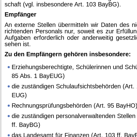
schaft (vgl. ins­be­son­de­re Art. 103 BayBG).
Emp­fän­ger
An ex­ter­ne Stel­len über­mit­teln wir Daten des ni
rich­ten­den Per­so­nals nur, so­weit es zur Er­fül­lun
Auf­ga­ben er­for­der­lich oder an­der­wei­tig ge­setz­
se­hen ist.
Zu den Emp­fän­gern ge­hö­ren ins­be­son­de­re:
Er­zie­hungs­be­rech­tig­te, Schü­le­rin­nen und Schü
85 Abs. 1 Ba­y­EUG)
die zu­stän­di­gen Schul­auf­sichts­be­hör­den (Art.
EUG)
Rech­nungs­prü­fungs­be­hör­den (Art. 95 BayHO
die zu­stän­di­gen per­so­nal­ver­wal­ten­den Stel­le
ff. BayBG)
das Lan­des­amt für Fi­nan­zen (Art. 103 ff. Ba