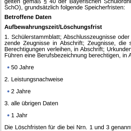
gel­ten gemäß § 40 der Baye­ri­schen Schul­ord­
SchO), grund­sätz­lich fol­gen­de Spei­cher­fris­ten:
Be­trof­fe­ne Daten
Auf­be­wah­rungs­zeit/Lö­schungs­frist
1. Schü­ler­stamm­blatt; Ab­schluss­zeug­nis­se oder 
zen­de Zeug­nis­se in Ab­schrift; Zeug­nis­se, die s
Be­rech­ti­gun­gen ver­lei­hen, in Ab­schrift; Ur­kun­d
Füh­ren eine Be­rufs­be­zeich­nung be­rech­ti­gen, in A
50 Jahre
2. Leis­tungs­nach­wei­se
2 Jahre
3. alle üb­ri­gen Daten
1 Jahr
Die Lösch­fris­ten für die bei Nrn. 1 und 3 ge­nan