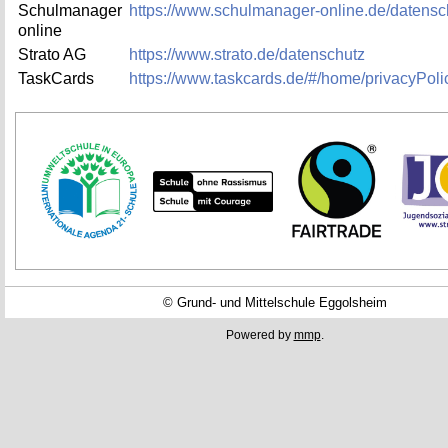
Schul­ma­na­ger
https://​www.​schulmanager-online.​de/​datensc
on­line
Stra­to AG
https://​www.​strato.​de/​datenschutz
Task­Cards
https://​www.​taskcards.​de/#/​home/​privacyPoli
© Grund- und Mittelschule Eggolsheim
Powered by
mmp
.