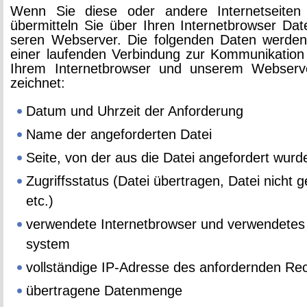
Wenn Sie diese oder an­de­re In­ter­net­sei­ten a
über­mit­teln Sie über Ihren In­ter­net­brow­ser D
se­ren Web­ser­ver. Die fol­gen­den Daten wer­de
einer lau­fen­den Ver­bin­dung zur Kom­mu­ni­ka­ti­o
Ihrem In­ter­net­brow­ser und un­se­rem Web­ser­v
zeich­net:
Datum und Uhr­zeit der An­for­de­rung
Name der an­ge­for­der­ten Datei
Seite, von der aus die Datei an­ge­for­dert wurd
Zu­griffs­sta­tus (Datei über­tra­gen, Datei nicht g
etc.)
ver­wen­de­te In­ter­net­brow­ser und ver­wen­de­tes
sys­tem
voll­stän­di­ge IP-Adres­se des an­for­dern­den Re
über­tra­ge­ne Da­ten­men­ge