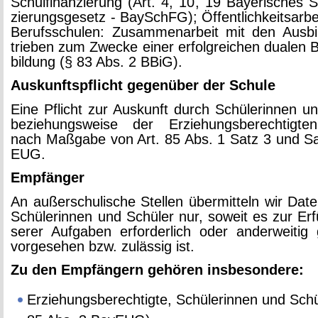
Schul­fi­nan­zie­rung (Art. 4, 10, 19 Baye­ri­sches Sc
zie­rungs­ge­setz - Bay­SchFG); Öf­fent­lich­keits­ar­b
Be­rufs­schu­len: Zu­sam­men­ar­beit mit den Aus­bi
trie­ben zum Zwe­cke einer er­folg­rei­chen dua­len B
bil­dung (§ 83 Abs. 2 BBiG).
Aus­kunfts­pflicht ge­gen­über der Schu­le
Eine Pflicht zur Aus­kunft durch Schü­le­rin­nen u
be­zie­hungs­wei­se der Er­zie­hungs­be­rech­tig­t
nach Maß­ga­be von Art. 85 Abs. 1 Satz 3 und Sa
EUG.
Emp­fän­ger
An au­ßer­schu­li­sche Stel­len über­mit­teln wir Date
Schü­le­rin­nen und Schü­ler nur, so­weit es zur Er­f
se­rer Auf­ga­ben er­for­der­lich oder an­der­wei­tig g
vor­ge­se­hen bzw. zu­läs­sig ist.
Zu den Emp­fän­gern ge­hö­ren ins­be­son­de­re:
Er­zie­hungs­be­rech­tig­te, Schü­le­rin­nen und Schü